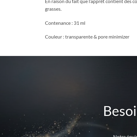
En raison du fait que l’apprêt contient des
grasses.
Contenance : 31 ml
Couleur : transparente & pore minimizer
Besoi
Notre équip