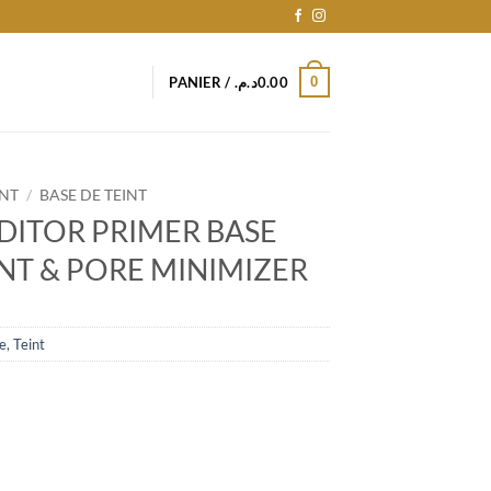
0
PANIER /
د.م.
0.00
INT
/
BASE DE TEINT
DITOR PRIMER BASE
NT & PORE MINIMIZER
e
,
Teint