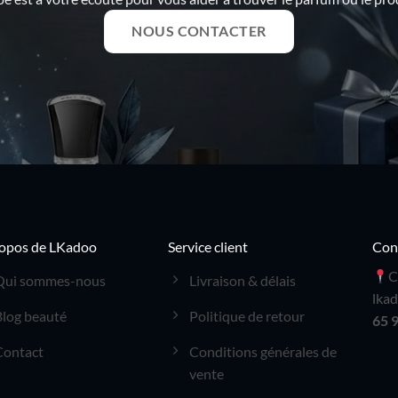
NOUS CONTACTER
opos de LKadoo
Service client
Con
C
Qui sommes-nous
Livraison & délais
lka
Blog beauté
Politique de retour
65 
Contact
Conditions générales de
vente