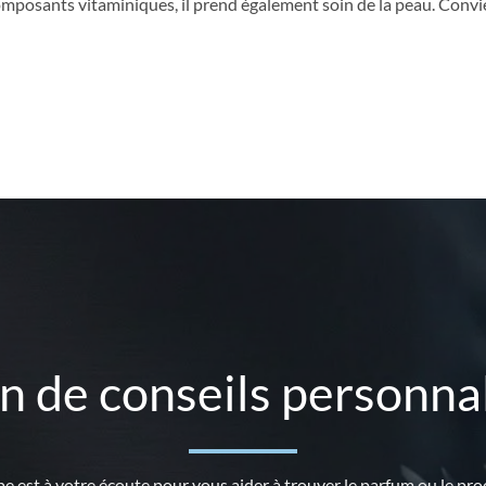
 composants vitaminiques, il prend également soin de la peau. Conv
n de conseils personnal
e est à votre écoute pour vous aider à trouver le parfum ou le prod