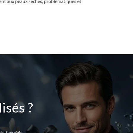
ient aux peaux sèches, problématiques et
isés ?
uit parfait.