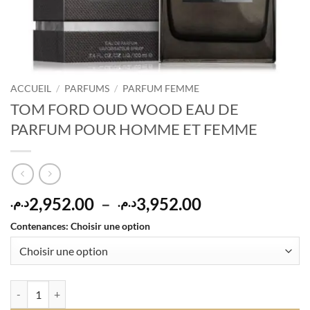
ACCUEIL
/
PARFUMS
/
PARFUM FEMME
TOM FORD OUD WOOD EAU DE
PARFUM POUR HOMME ET FEMME
Plage
2,952.00
–
3,952.00
د.م.
د.م.
de
Contenances
:
Choisir une option
prix :
2,952.00د.م.
à
3,952.00د.م.
quantité de TOM FORD OUD WOOD EAU DE PARFUM POUR HOMM