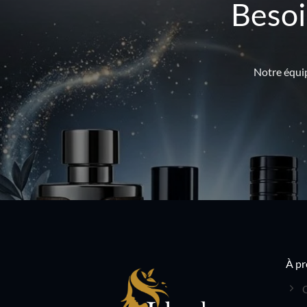
Besoi
Notre équip
À pr