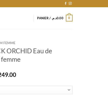
0
PANIER /
د.م.
0.00
M FEMME
K ORCHID Eau de
t femme
Plage
249.00
de
prix :
1,556.00د.م.
à
2,249.00د.م.
RCHID Eau de parfum homme et femme