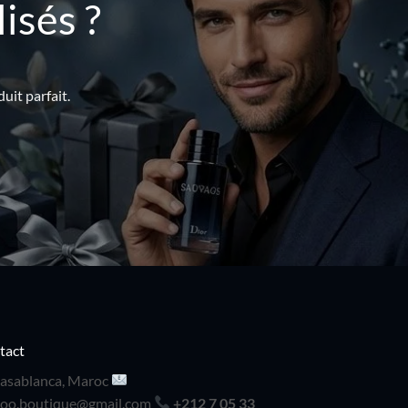
isés ?
uit parfait.
tact
asablanca, Maroc
doo.boutique@gmail.com
+212 7 05 33