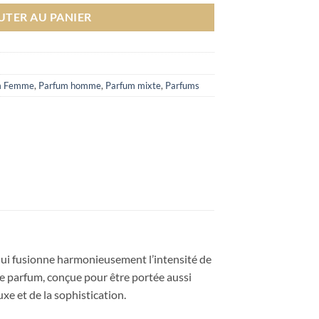
UTER AU PANIER
m Femme
,
Parfum homme
,
Parfum mixte
,
Parfums
qui fusionne harmonieusement l’intensité de
 de parfum, conçue pour être portée aussi
xe et de la sophistication.