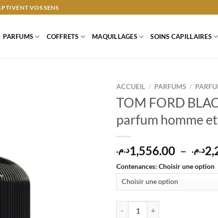
APTIVENT VOS SENS
PARFUMS
COFFRETS
MAQUILLAGES
SOINS CAPILLAIRES
ACCUEIL
/
PARFUMS
/
PARFU
TOM FORD BLAC
parfum homme e
1,556.00
–
2,
د.م.
د.م.
Contenances
:
Choisir une option
quantité de TOM FORD BLACK O