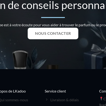
n de conseils personnal
e est à votre écoute pour vous aider à trouver le parfum ou le prod
NOUS CONTACTER
opos de LKadoo
Service client
Con
C
Qui sommes-nous
Livraison & délais
lka