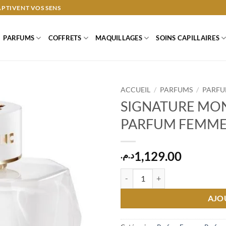
APTIVENT VOS SENS
PARFUMS
COFFRETS
MAQUILLAGES
SOINS CAPILLAIRES
ACCUEIL
/
PARFUMS
/
PARFU
SIGNATURE MO
PARFUM FEMME
1,129.00
د.م.
quantité de SIGNATURE MONT
AJO