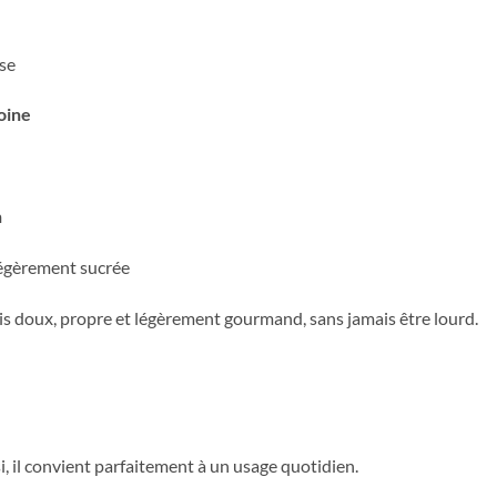
use
oine
n
légèrement sucrée
is doux, propre et légèrement gourmand, sans jamais être lourd.
nsi, il convient parfaitement à un usage quotidien.