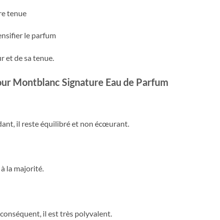
re tenue
nsifier le parfum
r et de sa tenue.
our Montblanc Signature Eau de Parfum
ant, il reste équilibré et non écœurant.
 à la majorité.
onséquent, il est très polyvalent.