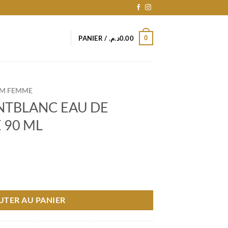
0
PANIER /
د.م.
0.00
M FEMME
NTBLANC EAU DE
 90 ML
BLANC EAU DE PARFUM FEMME 90 ML
UTER AU PANIER