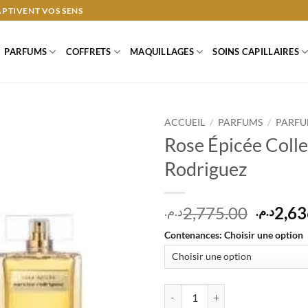
APTIVENT VOS SENS
PARFUMS
COFFRETS
MAQUILLAGES
SOINS CAPILLAIRES
ACCUEIL
/
PARFUMS
/
PARFU
Rose Épicée Coll
Rodriguez
Le
2,775.00
2,63
د.م.
د.م.
prix
Contenances
:
Choisir une option
initial
était :
quantité de Rose Épicée Collecti