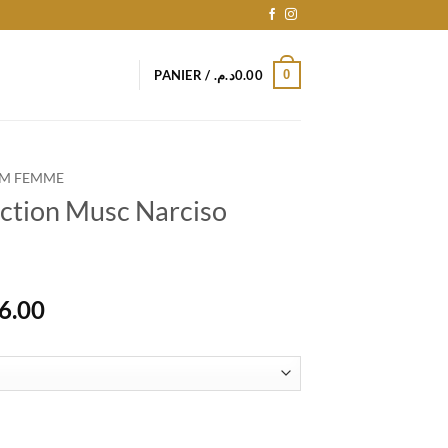
0
PANIER /
د.م.
0.00
M FEMME
ection Musc Narciso
Le
6.00
prix
actuel
est :
2,636.00د.م..
2,775.00د.م..
on Musc Narciso Rodriguez