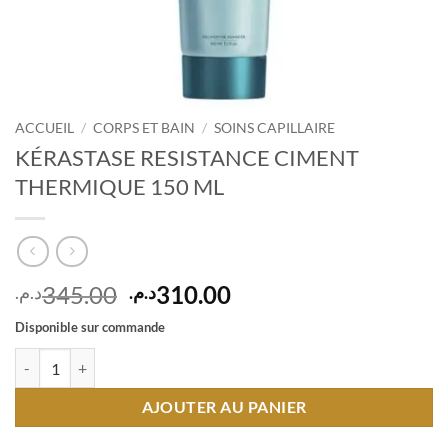
ACCUEIL
/
CORPS ET BAIN
/
SOINS CAPILLAIRE
KÉRASTASE RESISTANCE CIMENT
THERMIQUE 150 ML
Le
Le
345.00
310.00
د.م.
د.م.
prix
prix
Disponible sur commande
initial
actuel
quantité de KÉRASTASE RESISTANCE CIMENT THERMIQUE 150 ML
était :
est :
310.00د.م..
345.00د.م..
AJOUTER AU PANIER