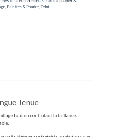
èmes teint et correcteurs
,
Fards à poupier &
age
,
Palettes & Poudre
,
Teint
Longue Tenue
lage tout en contrôlant la brillance.
able.
 un voile léger et confortable, parfait pour un