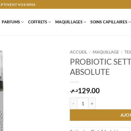
APTIVENT VOS SENS
PARFUMS
COFFRETS
MAQUILLAGES
SOINS CAPILLAIRES
ACCUEIL
/
MAQUILLAGE
/
TE
PROBIOTIC SET
ABSOLUTE
129.00
د.م.
quantité de PROBIOTIC SETTI
AJO