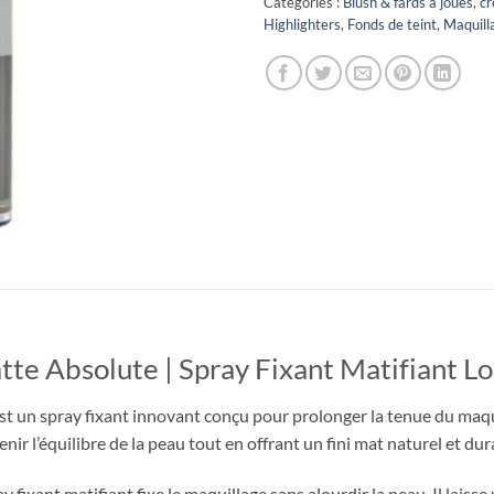
Catégories :
Blush & fards à joues
,
cr
Highlighters
,
Fonds de teint
,
Maquill
tte Absolute | Spray Fixant Matifiant 
t un spray fixant innovant conçu pour prolonger la tenue du maquil
enir l’équilibre de la peau tout en offrant un fini mat naturel et dur
y fixant matifiant fixe le maquillage sans alourdir la peau. Il laisse