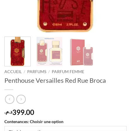
ACCUEIL
/
PARFUMS
/
PARFUM FEMME
Penthouse Versailles Red Rue Broca
399.00
د.م.
Contenances
:
Choisir une option