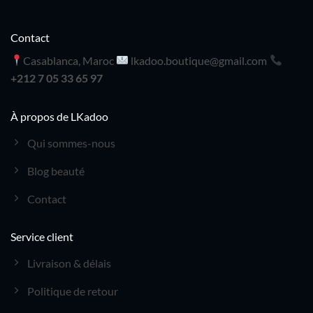
Contact
Casablanca, Maroc
lkadoo.boutique@gmail.com
+212 7 05 33 65 97
À propos de LKadoo
Qui sommes-nous
Blog beauté
Contact
Service client
Livraison & délais
Politique de retour