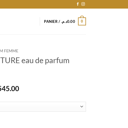
0
PANIER /
د.م.
0.00
M FEMME
URE eau de parfum
Plage
545.00
de
prix :
1,100.00د.م.
à
1,545.00د.م.
E eau de parfum femme