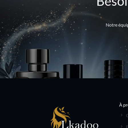
Besoi
Notre équip
À pr