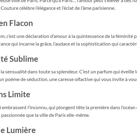
euse ville de Paris. Parce qu’à Paris… l’amour peut s’élever à des 
Couture célèbre l’élégance et l’éclat de l’âme parisienne.
 en Flacon
, c’est une déclaration d’amour à la quintessence de la féminité 
ance qui incarne la grâce, l’audace et la sophistication qui caracté
té Sublime
 sensualité dans toute sa splendeur. C’est un parfum qui éveille l
n poème de séduction, une caresse olfactive qui vous invite à vous
s Limite
 embrassent l’inconnu, qui plongent tête la première dans l’océan 
t passionnée que la ville de Paris elle-même.
le Lumière