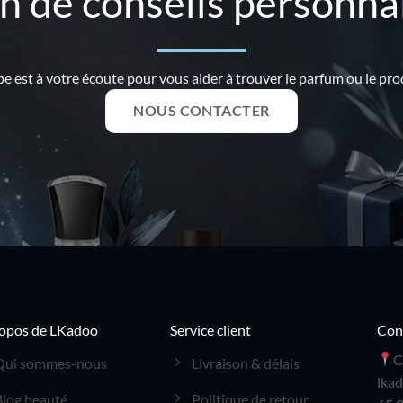
n de conseils personnal
e est à votre écoute pour vous aider à trouver le parfum ou le prod
NOUS CONTACTER
opos de LKadoo
Service client
Con
C
Qui sommes-nous
Livraison & délais
lka
Blog beauté
Politique de retour