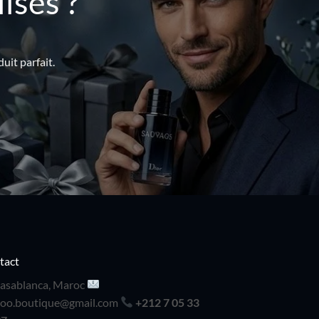
isés ?
uit parfait.
tact
asablanca, Maroc
doo.boutique@gmail.com
+212 7 05 33