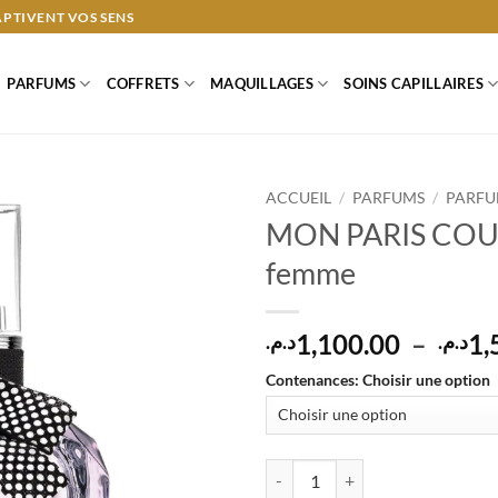
APTIVENT VOS SENS
PARFUMS
COFFRETS
MAQUILLAGES
SOINS CAPILLAIRES
ACCUEIL
/
PARFUMS
/
PARFU
MON PARIS COUT
femme
1,100.00
–
1,
د.م.
د.م.
Contenances
:
Choisir une option
quantité de MON PARIS COUTUR