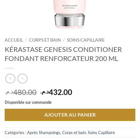
ACCUEIL
/
CORPS ET BAIN
/
SOINS CAPILLAIRE
KÉRASTASE GENESIS CONDITIONER
FONDANT RENFORCATEUR 200 ML
Le
Le
480.00
432.00
د.م.
د.م.
prix
prix
Disponible sur commande
initial
actuel
était :
est :
AJOUTER AU PANIER
432.00د.م..
480.00د.م..
Catégories :
Après Shampoings
,
Corps et bain
,
Soins Capillaire