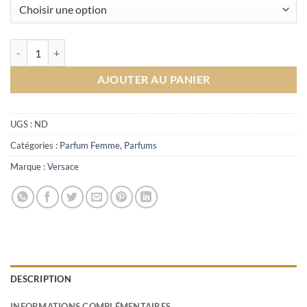
794.00د.م.
à
1,357.00د.م.
quantité de DYLAN PURPLE VERSACE EAU DE PARFUM POUR FEM
AJOUTER AU PANIER
UGS :
ND
Catégories :
Parfum Femme
,
Parfums
Marque :
Versace
DESCRIPTION
INFORMATIONS COMPLÉMENTAIRES