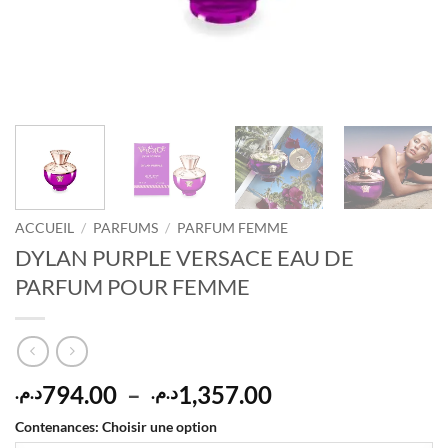
ACCUEIL
/
PARFUMS
/
PARFUM FEMME
DYLAN PURPLE VERSACE EAU DE
PARFUM POUR FEMME
Plage
794.00
–
1,357.00
د.م.
د.م.
de
Contenances
:
Choisir une option
prix :