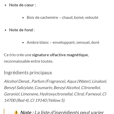
Note de cœur :
Bois de cachemire – chaud, boisé, velouté
Note de fond :
Ambre blanc – enveloppant, sensuel, doré
Ce trio crée une
signature olfactive magnétique
,
reconnaissable entre toutes.
Ingrédients principaux
Alcohol Denat.
,
Parfum (Fragrance)
,
Aqua (Water)
,
Linalool
,
Benzyl Salicylate
,
Coumarin
,
Benzyl Alcohol
,
Citronellol
,
Geraniol
,
Limonene
,
Hydroxycitronellal
,
Citral
,
Farnesol
,
CI
14700 (Red 4)
,
CI 19140 (Yellow 5)
.
Note :
La liste d’ingrédients peut varier