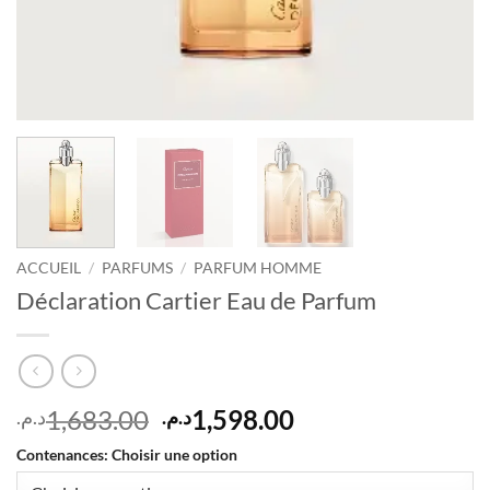
ACCUEIL
/
PARFUMS
/
PARFUM HOMME
Déclaration Cartier Eau de Parfum
Le
Le
1,683.00
1,598.00
د.م.
د.م.
prix
prix
Contenances
:
Choisir une option
initial
actuel