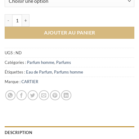
était :
est :
1,598.00د.م..
1,683.00د.م..
quantité de Déclaration Cartier Eau de Parfum
AJOUTER AU PANIER
UGS :
ND
Catégories :
Parfum homme
,
Parfums
Étiquettes :
Eau de Parfum
,
Parfums homme
Marque :
CARTIER
DESCRIPTION