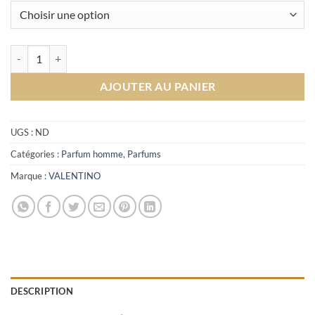
prix :
975.00د.م.
à
1,355.00د.م.
quantité de Born In Roma Intense Uomo Valentino Eau De Parfum Pou
AJOUTER AU PANIER
UGS :
ND
Catégories :
Parfum homme
,
Parfums
Marque :
VALENTINO
DESCRIPTION