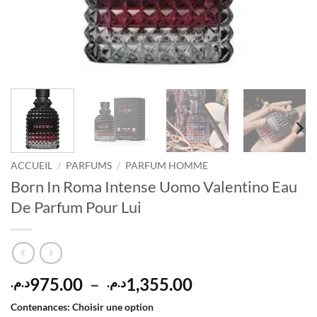
ACCUEIL
/
PARFUMS
/
PARFUM HOMME
Born In Roma Intense Uomo Valentino Eau
De Parfum Pour Lui
Plage
975.00
–
1,355.00
د.م.
د.م.
de
Contenances
:
Choisir une option