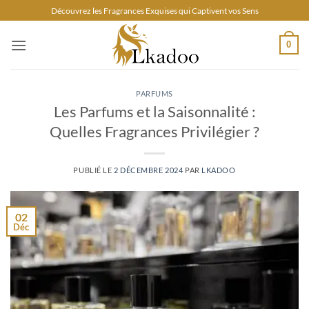
Passer
Découvrez les Fragrances Exquises qui Captivent vos Sens
au
contenu
0
PARFUMS
Les Parfums et la Saisonnalité :
Quelles Fragrances Privilégier ?
PUBLIÉ LE
2 DÉCEMBRE 2024
PAR
LKADOO
02
Déc