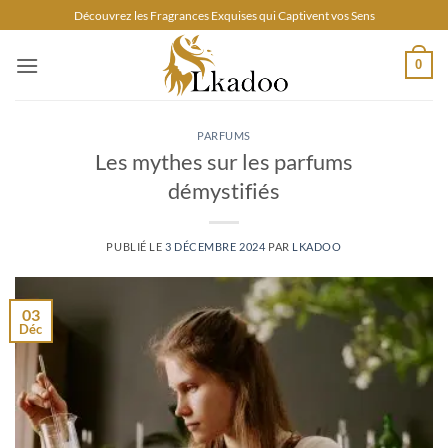
Passer
Découvrez les Fragrances Exquises qui Captivent vos Sens
au
contenu
0
PARFUMS
Les mythes sur les parfums
démystifiés
PUBLIÉ LE
3 DÉCEMBRE 2024
PAR
LKADOO
03
Déc