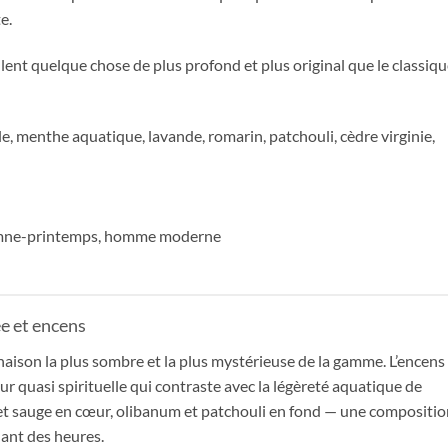
e.
ent quelque chose de plus profond et plus original que le classiq
e, menthe aquatique, lavande, romarin, patchouli, cèdre virginie,
omne-printemps, homme moderne
e et encens
naison la plus sombre et la plus mystérieuse de la gamme. L’encens
r quasi spirituelle qui contraste avec la légèreté aquatique de
 et sauge en cœur, olibanum et patchouli en fond — une compositi
ant des heures.