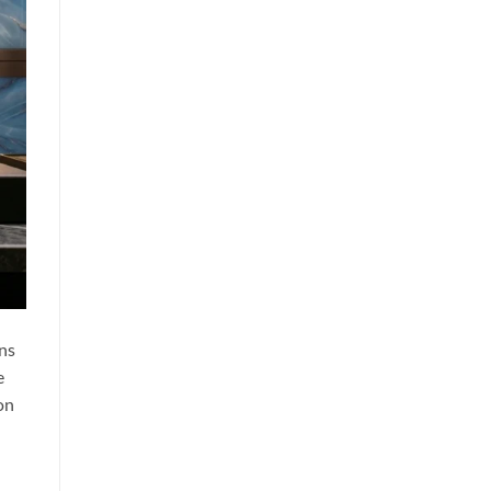
ans
e
on