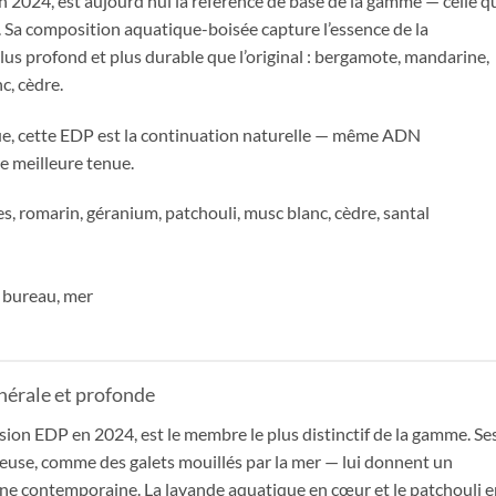
 2024, est aujourd’hui la référence de base de la gamme — celle q
. Sa composition aquatique-boisée capture l’essence de la
us profond et plus durable que l’original : bergamote, mandarine,
c, cèdre.
que, cette EDP est la continuation naturelle — même ADN
e meilleure tenue.
 romarin, géranium, patchouli, musc blanc, cèdre, santal
 bureau, mer
nérale et profonde
ion EDP en 2024, est le membre le plus distinctif de la gamme. Se
euse, comme des galets mouillés par la mer — lui donnent un
ne contemporaine. La lavande aquatique en cœur et le patchouli e