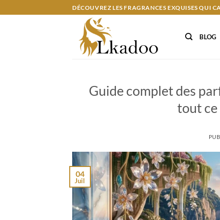
Passer
DÉCOUVREZ LES FRAGRANCES EXQUISES QUI C
au
contenu
BLOG
Guide complet des par
tout ce
PUB
04
Juil