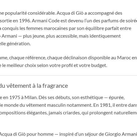
ne popularité considérable. Acqua di Giò a accompagné des
ortie en 1996. Armani Code est devenu l’un des parfums de soiré
a conquis les femmes marocaines par son équilibre parfait entre
o Armani — plus jeune, plus accessible, mais identiquement
lle génération.
me, chaque référence, chaque déclinaison disponible au Maroc en
 le meilleur choix selon votre profil et votre budget.
 du vêtement à la fragrance
e en 1975 à Milan. Dès ses débuts, son esthétique — épurée,
é le monde du vêtement masculin notamment. En 1981, il entre dans
compositions élégantes, jamais criardes, qui prolongent naturelle
c Acqua di Giò pour homme — inspiré d’un séjour de Giorgio Arman