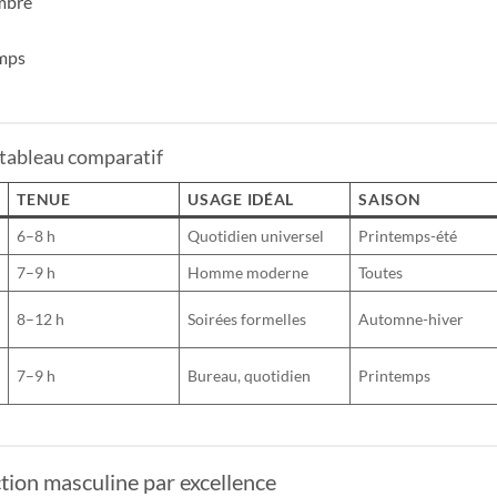
mbré
emps
 tableau comparatif
TENUE
USAGE IDÉAL
SAISON
6–8 h
Quotidien universel
Printemps-été
7–9 h
Homme moderne
Toutes
8–12 h
Soirées formelles
Automne-hiver
7–9 h
Bureau, quotidien
Printemps
ion masculine par excellence