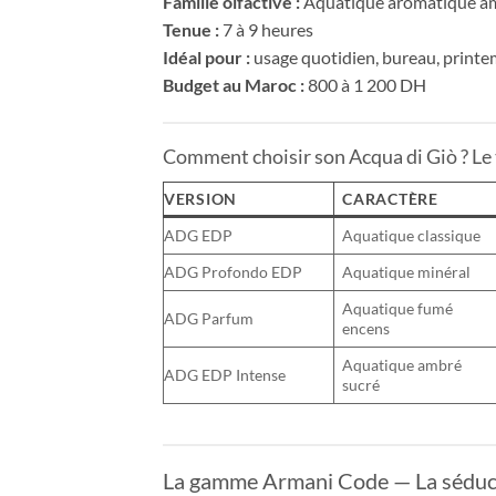
Famille olfactive :
Aquatique aromatique a
Tenue :
7 à 9 heures
Idéal pour :
usage quotidien, bureau, print
Budget au Maroc :
800 à 1 200 DH
Comment choisir son Acqua di Giò ? Le
VERSION
CARACTÈRE
ADG EDP
Aquatique classique
ADG Profondo EDP
Aquatique minéral
Aquatique fumé
ADG Parfum
encens
Aquatique ambré
ADG EDP Intense
sucré
La gamme Armani Code — La séduct