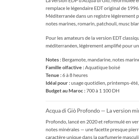
La version EDP d’Acqua di Giò, reformulée en
remplace le légendaire EDT original de 1996
Méditerranée dans un registre légèrement pl
notes marines, romarin, patchouli, musc blan
Pour les amateurs de la version EDT classi
méditerranéen, légèrement amplifié pour un
Notes :
Bergamote, mandarine, notes marines,
Famille olfactive :
Aquatique boisé
Tenue :
6 à 8 heures
Idéal pour :
usage quotidien, printemps-été,
Budget au Maroc :
700 à 1 100 DH
Acqua di Giò Profondo — La version mi
Profondo, lancé en 2020 et reformulé en vers
notes minérales — une facette presque pierr
caractère unique dans la parfumerie masculi