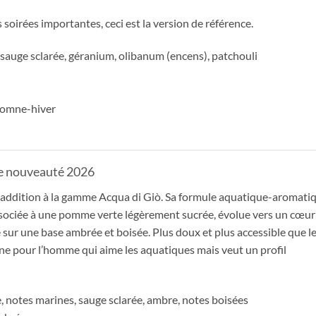
soirées importantes, ceci est la version de référence.
sauge sclarée, géranium, olibanum (encens), patchouli
utomne-hiver
re nouveauté 2026
e addition à la gamme Acqua di Giò. Sa formule aquatique-aromati
sociée à une pomme verte légèrement sucrée, évolue vers un cœur
e sur une base ambrée et boisée. Plus doux et plus accessible que l
ine pour l’homme qui aime les aquatiques mais veut un profil
notes marines, sauge sclarée, ambre, notes boisées