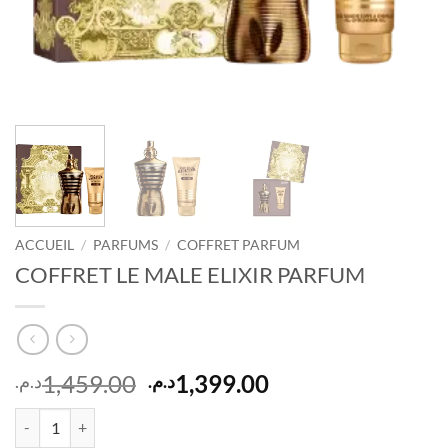
ACCUEIL
/
PARFUMS
/
COFFRET PARFUM
COFFRET LE MALE ELIXIR PARFUM
Le
Le
1,459.00
1,399.00
د.م.
د.م.
prix
prix
quantité de COFFRET LE MALE ELIXIR PARFUM
initial
actuel