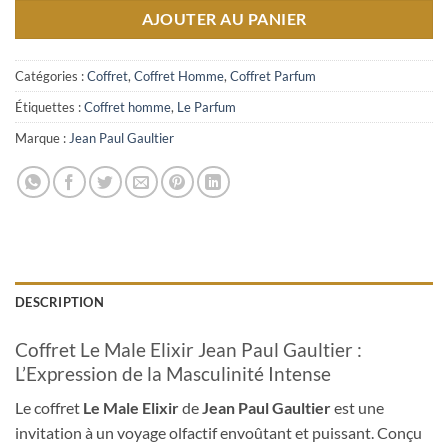
était :
est :
AJOUTER AU PANIER
1,399.00د.م..
1,459.00د.م..
Catégories :
Coffret
,
Coffret Homme
,
Coffret Parfum
Étiquettes :
Coffret homme
,
Le Parfum
Marque :
Jean Paul Gaultier
DESCRIPTION
Coffret Le Male Elixir Jean Paul Gaultier :
L’Expression de la Masculinité Intense
Le coffret
Le Male Elixir
de
Jean Paul Gaultier
est une
invitation à un voyage olfactif envoûtant et puissant. Conçu