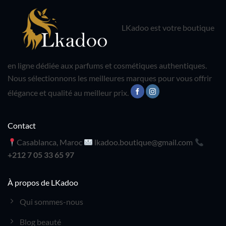
LKadoo est votre boutique
en ligne dédiée aux parfums et cosmétiques authentiques.
Nous sélectionnons les meilleures marques pour vous offrir
élégance et qualité au meilleur prix.
Contact
Casablanca, Maroc
lkadoo.boutique@gmail.com
+212 7 05 33 65 97
À propos de LKadoo
Qui sommes-nous
Blog beauté