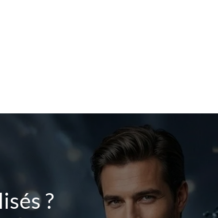
isés ?