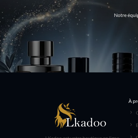
Notre équip
À pr
LKadoo est votre boutique en ligne