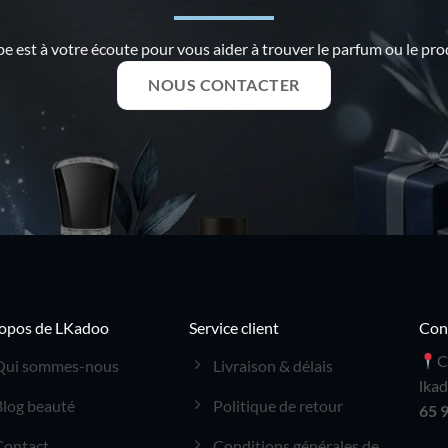
e est à votre écoute pour vous aider à trouver le parfum ou le prod
NOUS CONTACTER
opos de LKadoo
Service client
Con
C
Qui sommes-nous
Livraison & délais
lka
Blog beauté
Politique de retour
65 
Contact
Conditions générales de