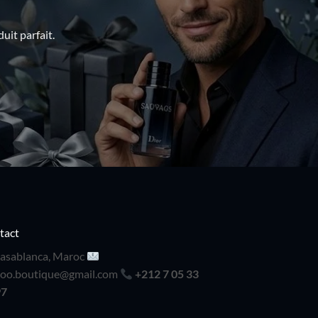
uit parfait.
tact
asablanca, Maroc
doo.boutique@gmail.com
+212 7 05 33
97