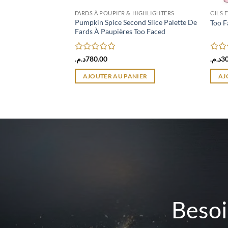
FARDS À POUPIER & HIGHLIGHTERS
CILS 
Pumpkin Spice Second Slice Palette De
Too F
Fards À Paupières Too Faced
Note
Note
د.م.
780.00
د.م.
3
0
0
sur
sur
AJOUTER AU PANIER
AJ
5
5
Besoi