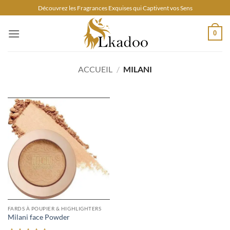
Passer
Découvrez les Fragrances Exquises qui Captivent vos Sens
au
contenu
0
ACCUEIL
/
MILANI
FARDS À POUPIER & HIGHLIGHTERS
Milani face Powder