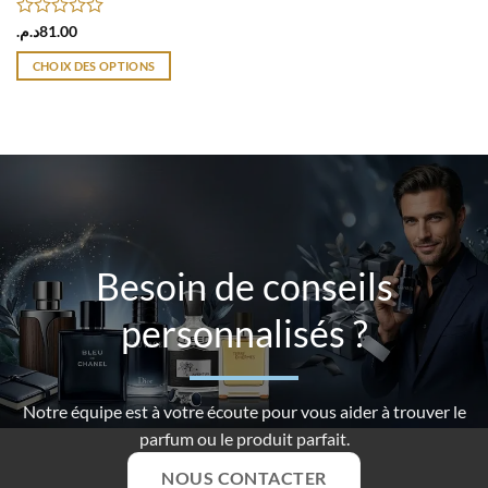
Note
د.م.
81.00
0
sur
CHOIX DES OPTIONS
5
Ce
produit
a
plusieurs
variations.
Les
options
peuvent
être
Besoin de conseils
choisies
sur
personnalisés ?
la
page
du
Notre équipe est à votre écoute pour vous aider à trouver le
produit
parfum ou le produit parfait.
NOUS CONTACTER