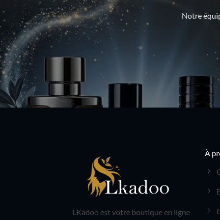
du
Notre équip
produit
À pr
LKadoo est votre boutique en ligne