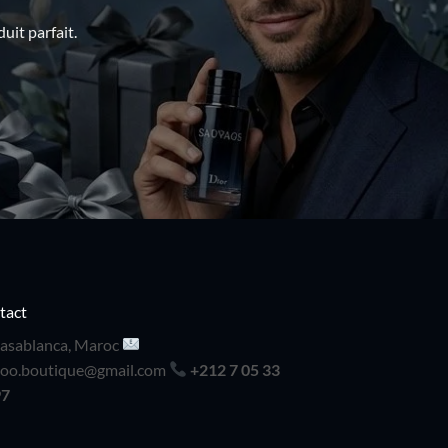
uit parfait.
tact
asablanca, Maroc
doo.boutique@gmail.com
+212 7 05 33
97