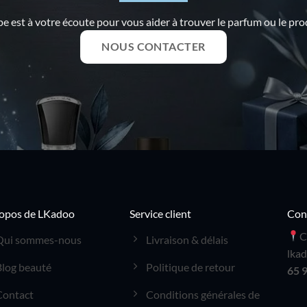
e est à votre écoute pour vous aider à trouver le parfum ou le prod
NOUS CONTACTER
opos de LKadoo
Service client
Con
C
Qui sommes-nous
Livraison & délais
lka
Blog beauté
Politique de retour
65 
Contact
Conditions générales de