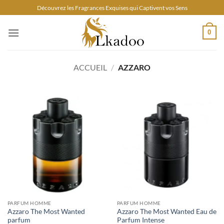
Passer
Découvrez les Fragrances Exquises qui Captivent vos Sens
au
contenu
0
ACCUEIL
/
AZZARO
PARFUM HOMME
PARFUM HOMME
Azzaro The Most Wanted
Azzaro The Most Wanted Eau de
parfum
Parfum Intense