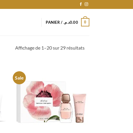
0
PANIER /
د.م.
0.00
Trié
Affichage de 1–20 sur 29 résultats
du
plus
récent
au
Sale
plus
ancien