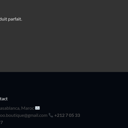
produit
uit parfait.
tact
asablanca, Maroc
doo.boutique@gmail.com
+212 7 05 33
97