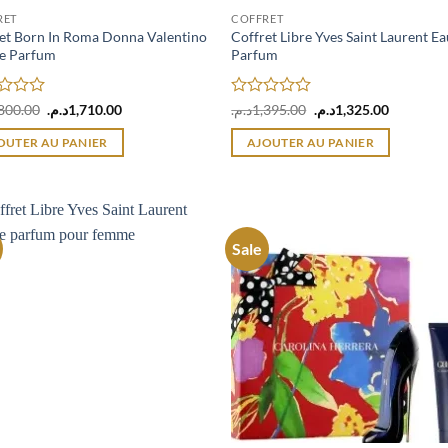
RET
COFFRET
et Born In Roma Donna Valentino
Coffret Libre Yves Saint Laurent Ea
de Parfum
Parfum
Le
Le
Note
Le
Le
800.00
د.م.
1,710.00
د.م.
1,395.00
د.م.
1,325.00
prix
prix
prix
prix
0
initial
actuel
initial
actuel
sur
OUTER AU PANIER
AJOUTER AU PANIER
était :
est :
était :
est :
5
1,395.00د.م..
1,710.00د.م..
1,800.00د.م..
Sale