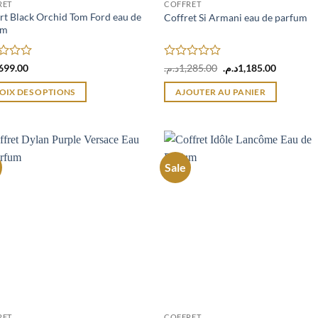
RET
COFFRET
rt Black Orchid Tom Ford eau de
Coffret Si Armani eau de parfum
it
um
Note
Le
Le
699.00
د.م.
1,285.00
د.م.
1,185.00
prix
prix
0
initial
actuel
sur
OIX DES OPTIONS
AJOUTER AU PANIER
était :
est :
5
1,285.00د.م..
it
eurs
Sale
ions.
ns
nt
ies
RET
COFFRET