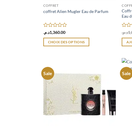
COFFRET
COFF
Coffr
coffret Alien Mugler Eau de Parfum
Eau 
Note
Note
د.م.
1,360.00
د.م.
1,
0
0
sur
sur
CHOIX DES OPTIONS
AJ
5
5
Ce
produit
a
plusieurs
Sale
Sale
variations.
Les
options
peuvent
être
choisies
sur
la
page