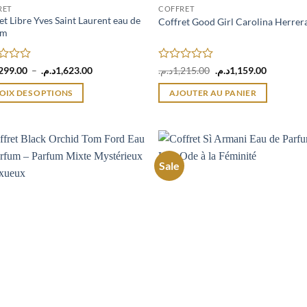
RET
COFFRET
et Libre Yves Saint Laurent eau de
Coffret Good Girl Carolina Herrer
um
Plage
Note
Le
Le
299.00
–
د.م.
1,623.00
د.م.
1,215.00
د.م.
1,159.00
de
prix
prix
0
prix :
initial
actuel
sur
OIX DES OPTIONS
AJOUTER AU PANIER
1,299.00د.م.
était :
est :
5
à
1,215.00د.م..
1,623.00د.م.
it
eurs
Sale
ions.
ns
nt
ies