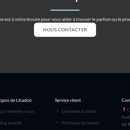
e est à votre écoute pour vous aider à trouver le parfum ou le prod
NOUS CONTACTER
opos de LKadoo
Service client
Con
C
Qui sommes-nous
Livraison & délais
lka
Blog beauté
Politique de retour
65 